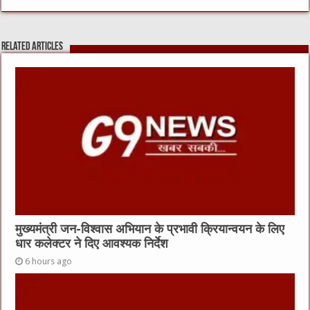
e
te
h
l
s
b
r
at
A
Related Articles
o
p
o
p
k
मुख्यमंत्री जन-विश्वास अभियान के प्रभावी क्रियान्वयन के लिए
धार कलेक्टर ने दिए आवश्यक निर्देश
6 hours ago