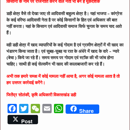
किसानों के नाम पर राजनीति करने वाले नेता भी बने हैं मूकदर्शक
डही क्षेत्र वैसे तो देखा जाए तो आदिवासी बाहुल्य क्षेत्र है। यहां भाजपा – कांग्रेस
के कई वरिष्ठ आदिवासी नेता है पर कोई किसानों के हित एवं अधिकार की बात
नहीं करता। यहां के किसान एवं आदिवासी समाज सिर्फ चुनाव के समय याद आते
हैं।
वही डही क्षेत्र में खाद व्यापारियों के कई गोदाम है एवं ग्रामीण क्षेत्रों में भी खाद का
भंडारण किया जाता है। एवं सुबह-सुबह या रात के अंधेरे में खाद के वारे – न्यारे
(बेचा ) किये जा रहे हैं। समय समय पर गोदाम एवं स्टॉक की भी जांच होना
चाहिए। साथी ही कई सेल्समैन भी खाद की कालाबाजारी कर रहे हैं।
अभी तक हमारे समक्ष में कोई मामला नहीं आया है, अगर कोई मामला आता है तो
हम उसपर कार्रवाई करेंगे।
जितेंद्र सोलंकी, कृषि अधिकारी विकासखंड डही
F
T
W
E
W
Share
a
w
e
m
h
Post
c
it
C
ai
at