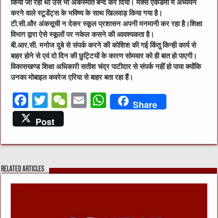
किया जा रहा था उसे भी अकस्मात बन्द कर दिया। मैक्स एकेडमी में अध्ययन
करने वाले स्टूडेंट्स के भविष्य के साथ खिलवाड़ किया गया है।
टी.सी.और अंकसूची न देकर स्कूल प्रशासन अपनी मनमानी कर रहा है।शिक्षा
विभाग द्वारा ऐसे स्कूलों पर नकेल कसने की आवश्यकता है।
बी.आर.सी. मनोज दुबे से संपर्क करने की कोशिश की गई किंतु किन्ही कार्य से
बाहर होने से एवं दो दिन की छुट्टियों के कारण सोमवार को ही बात हो पाएगी।
विकासखण्ड शिक्षा अधिकारी सतीश चंद्र पाटीदार से संपर्क नहीं हो पाया क्योंकि
उनका मोबाइल कवरेज एरिया से बाहर बता रहा हैं।
F
T
W
E
W
Share
a
w
e
m
h
Post
c
it
C
ai
at
e
te
h
l
s
b
r
at
A
Related Articles
o
p
o
p
k