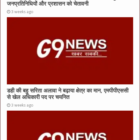
जनप्रतिनिधियों और प्रशासन को चेतावनी
3 weeks ago
डही की बहु सरिता अलावा ने बढ़ाया क्षेत्र का मान, एमपीपीएससी
से खेल अधिकारी पद पर चयनित
3 weeks ago