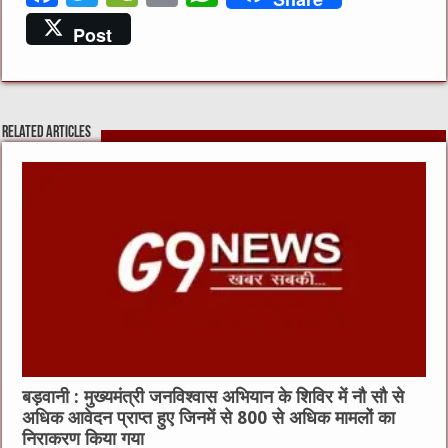
a
w
e
m
h
Post
c
it
C
ai
at
e
te
h
l
s
b
r
at
A
Related Articles
o
p
o
p
k
बड़वानी : मुख्यमंत्री जनविश्वास अभियान के शिविर में नौ सौ से
अधिक आवेदन प्राप्त हुए जिनमें से 800 से अधिक मामलों का
निराकरण किया गया