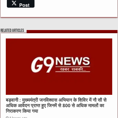
a
w
e
m
h
Post
c
it
C
ai
at
e
te
h
l
s
b
r
at
A
Related Articles
o
p
o
p
k
बड़वानी : मुख्यमंत्री जनविश्वास अभियान के शिविर में नौ सौ से
अधिक आवेदन प्राप्त हुए जिनमें से 800 से अधिक मामलों का
निराकरण किया गया
8 hours ago