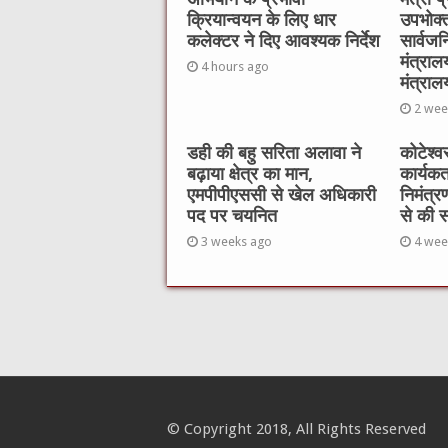
o
p
क्रियान्वयन के लिए धार
उपभोक्त
k
कलेक्टर ने दिए आवश्यक निर्देश
सार्वज
मंत्राल
4 hours ago
मंत्राल
2 wee
डही की बहु सरिता अलावा ने
कोटेश्व
बढ़ाया क्षेत्र का मान,
कार्यकर्
एमपीपीएससी से खेल अधिकारी
निमंत्रण
पद पर चयनित
से की 
3 weeks ago
4 wee
© Copyright 2018, All Rights Reserved