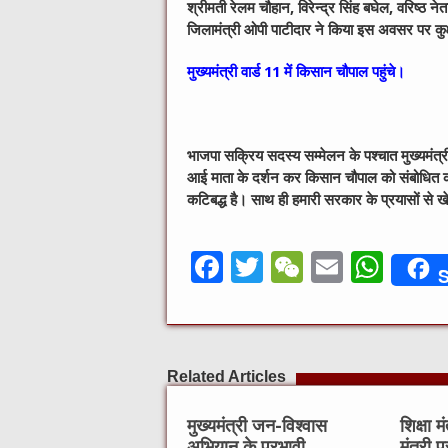
श्रीमती रेलम चौहान, विरेन्द्र सिंह बघेल, वरिष्ठ 
जिलामंत्री ओपी पाटीदार ने किया इस अवसर पर कुक
मुख्यमंत्री वार्ड 11 में किसान चौपाल पहुंचे।
भाजपा सक्रिय सदस्य सम्मेलन के पश्चात मुख्यमंत्री म
आई माता के दर्शन कर किसान चौपाल को संबोधित क
कटिबद्ध है। साथ ही हमारी सरकार के प्रयासों से ख
F
T
W
E
W
S
a
w
e
m
h
c
it
C
ai
at
e
te
h
l
s
Related Articles
b
r
at
A
o
p
मुख्यमंत्री जन-विश्वास
शिक्षा 
अभियान के प्रभावी
मंत्री प