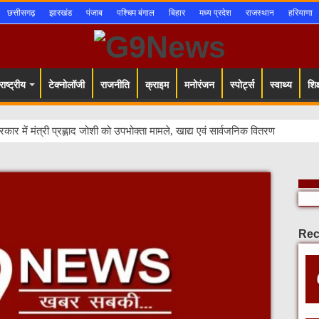
छत्तीसगढ़
झारखंड
पंजाब
पश्चिम बंगाल
बिहार
मध्य प्रदेश
राजस्थान
हरियाणा
ाष्ट्रीय
टेक्नोलॉजी
राजनीति
क्राइम
मनोरंजन
स्पोर्ट्स
स्वाथ्य
शिक्
सरकार में मंत्री प्रह्लाद जोशी को उपभोक्ता मामले, खाद्य एवं सार्वजनिक वितरण ऊर्जा मंत
Rec