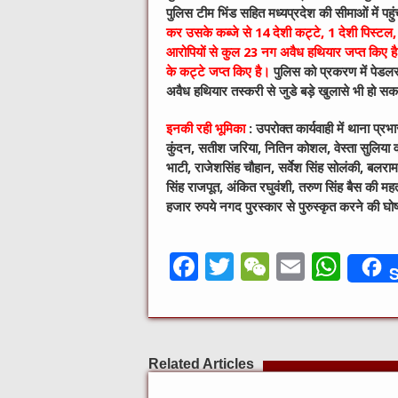
पुलिस टीम भिंड सहित मध्‍यप्रदेश की सीमाओं में पह
कर उसके कब्‍जे से 14 देशी कट्टे, 1 देशी पिस्‍ट
आरोप‍ियों से कुल 23 नग अवैध हथ‍ियार जप्‍त किए ह
के कट्टे जप्‍त किए है।
पुलिस को प्रकरण में पेडलर
अवैध हथ‍ियार तस्‍करी से जुडे बड़े खुलासे भी हो सक
इनकी रही भूमिका
: उपरोक्त कार्यवाही में थाना प्र
कुंदन, सतीश जरिया, नितिन कोशल, वेस्ता सुलिया व 
भाटी, राजेशसिंह चौहान, सर्वेश सिंह सोलंकी, बलराम
सिंह राजपूत, अंकित रघुवंशी, तरुण सिंह बैस की महत
हजार रुपये नगद पुरस्कार से पुरुस्कृत करने की घो
F
T
W
E
W
S
a
w
e
m
h
c
it
C
ai
at
e
te
h
l
s
Related Articles
b
r
at
A