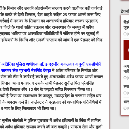
के निर्माण और उनकी अंतर्राज्यीय सप्‍लाय करने वालों पर बड़ी कार्रवाई
टेक्
 कब्‍जे से देशी पिस्‍टल, देश कट्टे सहित 23 फायर आर्म्‍स जप्‍त किए
्रवाई में मनावर के सिंघाना का अतंराज्‍यीय हथि‍यार तस्‍कर प्रहलाद
बैं
ार जिले के थानों सहित रतलाम और राजस्‍थान के जयपुर में अवैध
जुल
हलाद भाटिया पर अपराधिक गतिविध‍ियों में संलिप्‍त होने पर जुलाई में
J
थ‍ियारों के निर्माण और उनकी सप्‍लाय की जांच में एक पेड़लर को भि‍ंंड
ें अतिरिक्त पुलिस अधीक्षक डॉ. इन्द्रजीत बाकलवार व कुक्षी एसडीओपी
अगर
 सायबर सेल प्रभारी भेरुसिंह देवड़ा
ने अवैध हथि‍यार के निर्माता और
नहीं
र सेल की टीम ने कार्रवाई करते हुए अंतराज्यीय अवैध फायर आर्म्स तस्कर
J
 सिंघाना थाना मनावर व उसके साथी पेडलर सुनील पिता प्रेमसिंह
स्म
8 देशी पिस्टल और 12 बोर के कट्टो सहित गिरफ्तार किया था।
J
राधी है जिस पर राजस्‍थान के जयपुर, मध्‍यप्रदेश के रतलाम सहित धार
भार
ी के अपराध दर्ज है। कलेक्‍टर ने प्रहलाद को अपराधिक गतिविधियों में
से 9 माह के लिए जिलाबदर भी किया था।
J
ुनील सोलंकी ने पुलिस पुछताछ में अवैध हथ‍ियारों के लिंक में शामिल
ंशी को अवैध हथ‍ियार सप्‍लाय करने की बात कबूली। सायरब सेल और कुक्षी