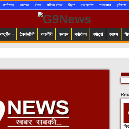
छत्तीसगढ़
झारखंड
पंजाब
पश्चिम बंगाल
बिहार
मध्य प्रदेश
राजस्थान
हरियाणा
ाष्ट्रीय
टेक्नोलॉजी
राजनीति
क्राइम
मनोरंजन
स्पोर्ट्स
स्वाथ्य
शिक्
Rec
नि