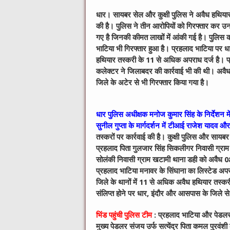
धार। सायबर सेल और कुक्षी पुलिस ने अवैध हथियारों 
की है। पुलिस ने तीन आरोपियों को गिरफ्तार कर उनके
गए है जिनकी कीमत लाखों में आंकी गई है। पुलिस कार
भाटिया भी गिरफ्तार हुआ है। प्रहलाद भाटिया पर ध
हथि‍यार तस्‍करी के 11 से अधिक अपराध दर्ज है। प्र
कलेक्‍टर ने जिलाबदर की कार्रवाई भी की थी। अवैध ह
जिले के अटेर से भी गिरफ्तार किया गया है।
धार पुलिस अधीक्षक मनोज कुमार सिंह के निर्देशन म
सुनील गुप्‍ता के मार्गदर्शन में टीआई राजेश यादव और
तस्‍करों पर कार्रवाई की है। कुक्षी पुलिस और सायब
प्रहलाद पिता गुलजार सिंह सिकलीगर निवासी ग्राम
सोलंकी निवासी ग्राम खटामी थाना डही को अवैध 0
प्रहलाद भाटिया मनावर के सिंघाना का लिस्‍टेड अप
जिले के थानों में 11 से अधिक अवैध हथि‍यार तस्‍कर
संलिप्‍त होने पर धार, इंदौर और आसपास के जिले 
भि‍ंड पहुंची पुलिस टीम
: प्रहलाद भाटिया और पेडलर स
मुख्‍य पेडलर संजय उर्फ सत्‍येंद्र पिता कमल पुरव