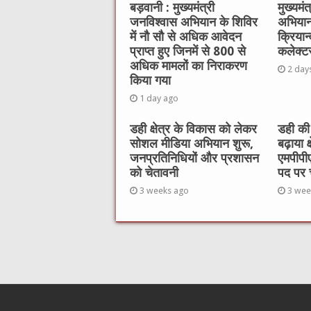
o
p
बड़वानी : मुख्यमंत्री
मुख्यमं
जनविश्वास अभियान के शिविर
अभियान
o
p
में नौ सौ से अधिक आवेदन
क्रियान
k
प्राप्त हुए जिनमें से 800 से
कलेक्टर
अधिक मामलों का निराकरण
2 day
किया गया
1 day ago
डही क्षेत्र के विकास को लेकर
डही की
सोशल मीडिया अभियान शुरू,
बढ़ाया क
जनप्रतिनिधियों और प्रशासन
एमपीपी
को चेतावनी
पद पर
3 weeks ago
3 wee