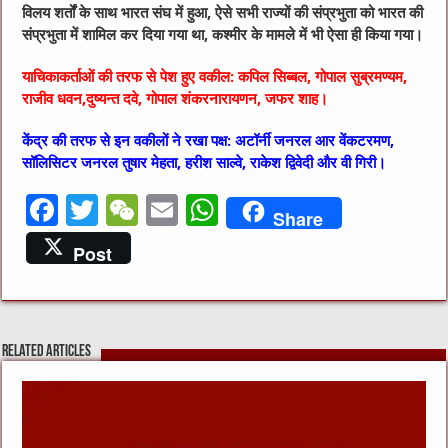
विलय शर्तों के साथ भारत संघ में हुआ, ऐसे सभी राज्यों की संप्रभुता को भारत की
संप्रभुता में शामिल कर दिया गया था, कश्मीर के मामले में भी ऐसा ही किया गया।
याचिकाकर्ताओं की तरफ से पेश हुए वकील: कपिल सिब्बल, गोपाल सुब्रमण्यम,
राजीव धवन,दुष्यन्त दवे, गोपाल शंकरनारायणन, जफर शाह।
केंद्र की तरफ से इन वकीलों ने रखा पक्ष: अटॉर्नी जनरल आर वेंकटरमण,
सॉलिसिटर जनरल तुषार मेहता, हरीश साल्वे, राकेश द्विवेदी और वी गिरी।
F
T
W
E
W
Share
a
w
e
m
h
Post
c
it
C
ai
at
e
te
h
l
s
b
r
at
A
Related Articles
o
p
o
p
k