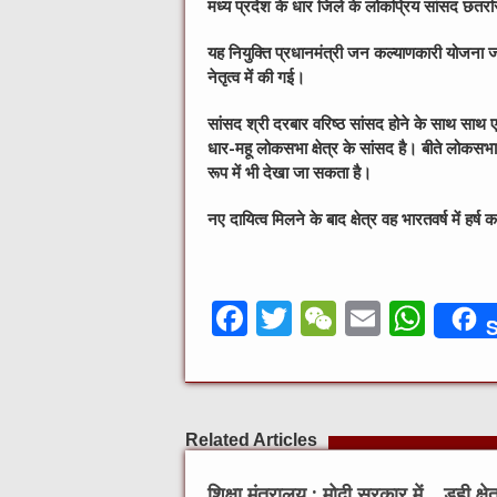
मध्य प्रदेश के धार जिले के लोकप्रिय सांसद छतर
यह नियुक्ति प्रधानमंत्री जन कल्याणकारी योजना जा
नेतृत्व में की गई।
सांसद श्री दरबार वरिष्ठ सांसद होने के साथ साथ एक
धार-महू लोकसभा क्षेत्र के सांसद है। बीते लोकसभा 
रूप में भी देखा जा सकता है।
नए दायित्व मिलने के बाद क्षेत्र वह भारतवर्ष में ह
F
T
W
E
W
S
a
w
e
m
h
c
it
C
ai
at
e
te
h
l
s
Related Articles
b
r
at
A
o
p
शिक्षा मंत्रालय : मोदी सरकार में
डही क्ष