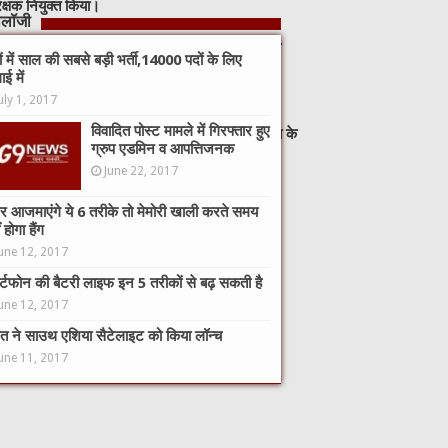
क्षक नियुक्त किया।
नोलॉजी
र्देशानुसार तथा राष्ट्रीय महासचिव ईश्वर सिंह नेगी के
कों में साल की सबसे बड़ी भर्ती,14000 पदों के लिए
ाई में
uly 1, 2017
णय लिया गया। ज्ञात हो श्री दरबार आदिवासी बाहुल्य जिले
विवादित पोस्ट मामले में गिरफ्तार हुए
िकारी भी है। साथ ही उन्हें जिला भाजपा के सक्रिय नेता के
ग्रुप एडमिन व आपत्तिजनक
June 22, 2017
नागरिकों की सेवा में अमूल्य योगदान देने की आशा की है।
 आजमाएंगे ये 6 तरीके तो मेमोरी खाली करते समय
 होगा हैंग
une 12, 2017
ार्टफोन की बैटरी लाइफ इन 5 तरीकों से बढ़ सकती है
une 12, 2017
त ने साउथ एशिया सैटेलाइट को किया लॉन्च
une 11, 2017