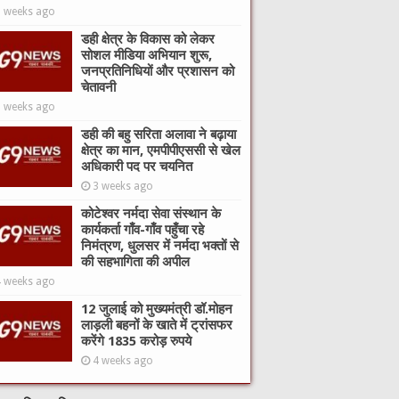
2 weeks ago
डही क्षेत्र के विकास को लेकर
सोशल मीडिया अभियान शुरू,
जनप्रतिनिधियों और प्रशासन को
चेतावनी
3 weeks ago
डही की बहु सरिता अलावा ने बढ़ाया
क्षेत्र का मान, एमपीपीएससी से खेल
अधिकारी पद पर चयनित
3 weeks ago
कोटेश्वर नर्मदा सेवा संस्थान के
कार्यकर्ता गाँव-गाँव पहुँचा रहे
निमंत्रण, धुलसर में नर्मदा भक्तों से
की सहभागिता की अपील
4 weeks ago
यित्व, प्रधानमंत्री
12 जुलाई को मुख्यमंत्री डॉ.मोहन
ंरक्षक नियुक्त।
लाड़ली बहनों के खाते में ट्रांसफर
करेंगे 1835 करोड़ रुपये
4 weeks ago