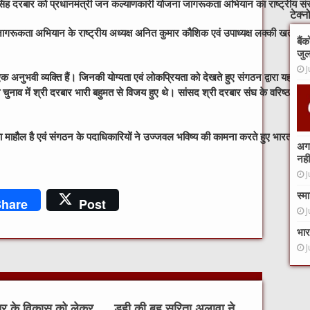
सिंह दरबार को प्रधानमंत्री जन कल्याणकारी योजना जागरूकता अभियान का राष्ट्रीय संर
टेक्
गरूकता अभियान के राष्ट्रीय अध्यक्ष अनित कुमार कौशिक एवं उपाध्यक्ष लक्की खत्री के नि
बैं
जुल
J
 अनुभवी व्यक्ति हैं। जिनकी योग्यता एवं लोकप्रियता को देखते हुए संगठन द्वारा यह निर्
चुनाव में श्री दरबार भारी बहुमत से विजय हुए थे। सांसद श्री दरबार संघ के वरिष्ठ पदाध
र्ष का माहौल है एवं संगठन के पदाधिकारियों ने उज्जवल भविष्य की कामना करते हुए भारत के 
अगर
नहीं
J
स्म
hare
Post
J
भार
J
ेत्र के विकास को लेकर
डही की बहु सरिता अलावा ने