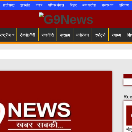
छत्तीसगढ़
झारखंड
पंजाब
पश्चिम बंगाल
बिहार
मध्य प्रदेश
राजस्थान
हरियाणा
ाष्ट्रीय
टेक्नोलॉजी
राजनीति
क्राइम
मनोरंजन
स्पोर्ट्स
स्वाथ्य
शिक्
Rec
मंत