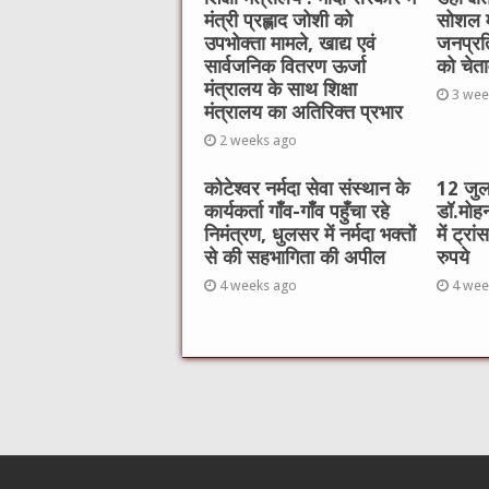
मंत्री प्रह्लाद जोशी को
सोशल म
o
p
उपभोक्ता मामले, खाद्य एवं
जनप्रत
k
सार्वजनिक वितरण ऊर्जा
को चेत
मंत्रालय के साथ शिक्षा
3 wee
मंत्रालय का अतिरिक्त प्रभार
2 weeks ago
कोटेश्वर नर्मदा सेवा संस्थान के
12 जुला
कार्यकर्ता गाँव-गाँव पहुँचा रहे
डॉ.मोहन
निमंत्रण, धुलसर में नर्मदा भक्तों
में ट्र
से की सहभागिता की अपील
रुपये
4 weeks ago
4 wee