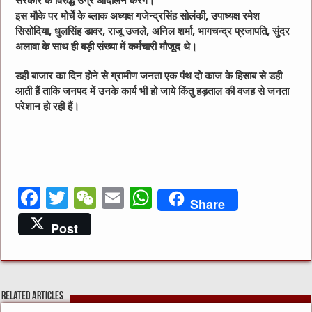
सरकार के विरुद्ध उग्र आंदोलन करेंगे।
इस मौके पर मोर्चे के ब्लाक अध्यक्ष गजेन्द्रसिंह सोलंकी, उपाध्यक्ष रमेश
सिसोदिया, धुलसिंह डावर, राजू उजले, अनिल शर्मा, भागचन्द्र प्रजापति, सुंदर
अलावा के साथ ही बड़ी संख्या में कर्मचारी मौजूद थे।
डही बाजार का दिन होने से ग्रामीण जनता एक पंथ दो काज के हिसाब से डही
आती हैं ताकि जनपद में उनके कार्य भी हो जाये किंतु हड़ताल की वजह से जनता
परेशान हो रही हैं।
F
T
W
E
W
Share
a
w
e
m
h
Post
c
it
C
ai
at
e
te
h
l
s
b
r
at
A
Related Articles
o
p