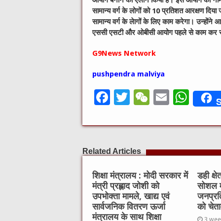
आयोग बनाने का ऐलान किया है। इस आयोग का नाम क्या
सामान्य वर्ग के लोगों को 10 प्रतिशत आरक्षण दिय
सामान्य वर्ग के लेागों के लिए काम करेगा। उन्होंने
एससी एसटी और ओबीसी आयोग पहले से काम कर रहे
G9News Network
pushpendra malviya
F
T
W
E
W
S
a
w
e
m
h
c
it
C
ai
at
e
te
h
l
s
Related Articles
b
r
at
A
o
p
शिक्षा मंत्रालय : मोदी सरकार में
डही क्ष
मंत्री प्रह्लाद जोशी को
सोशल म
o
p
उपभोक्ता मामले, खाद्य एवं
जनप्रत
k
सार्वजनिक वितरण ऊर्जा
को चेत
मंत्रालय के साथ शिक्षा
3 wee