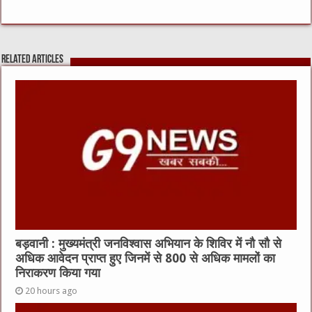
c
it
C
ai
at
e
te
h
l
s
b
r
at
A
Related Articles
o
p
o
p
k
बड़वानी : मुख्यमंत्री जनविश्वास अभियान के शिविर में नौ सौ से
अधिक आवेदन प्राप्त हुए जिनमें से 800 से अधिक मामलों का
निराकरण किया गया
20 hours ago