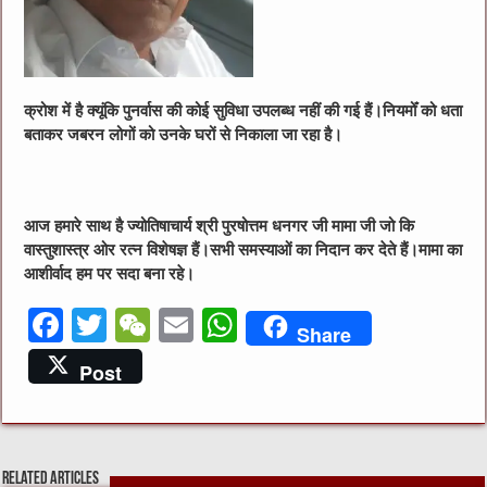
क्रोश में है क्यूंकि पुनर्वास की कोई सुविधा उपलब्ध नहीं की गई हैं।नियमोँ को धता
बताकर जबरन लोगों को उनके घरों से निकाला जा रहा है।
आज हमारे साथ है ज्योतिषाचार्य
श्री पुरषोत्तम धनगर जी
मामा जी जो कि
वास्तुशास्त्र ओर रत्न विशेषज्ञ हैं।सभी समस्याओं का निदान कर देते हैं।मामा का
आशीर्वाद हम पर सदा बना रहे।
F
T
W
E
W
Share
a
w
e
m
h
Post
c
it
C
ai
at
e
te
h
l
s
b
r
at
A
Related Articles