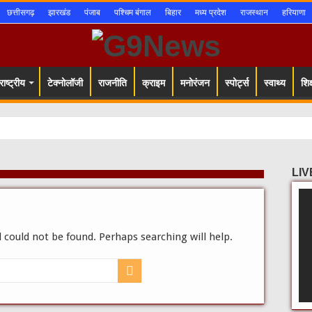
छत्तीसगढ़
झारखंड
पंजाब
पश्चिम बंगाल
बिहार
मध्य प्रदेश
राजस्थान
हरियाणा
ाष्ट्रीय
टेक्नोलॉजी
राजनीति
क्राइम
मनोरंजन
स्पोर्ट्स
स्वाथ्य
शिक्
 ने बढ़ाया
LIV
 could not be found. Perhaps searching will help.