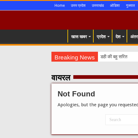
Home
उत्तर प्रदेश
उत्तराखंड
ओडिशा
गुजरात
खास खबर
प्रदेश
देश
अंतरर
Breaking News
डही की बहु सरिता अलावा
वायरल
Not Found
Apologies, but the page you requested