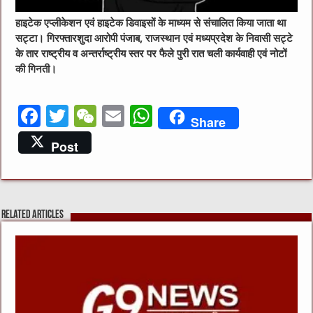
हाइटेक एप्‍लीकेशन एवं हाइटेक डिवाइसों के माध्‍यम से संचालित किया जाता था
सट्टा। गिरफ्तारशुदा आरोपी पंजाब, राजस्‍थान एवं मध्‍यप्रदेश के निवासी सट्टे
के तार राष्‍ट्रीय व अन्‍तर्राष्‍ट्रीय स्‍तर पर फैले पुरी रात चली कार्यवाही एवं नोटों
की गिनती।
F
T
W
E
W
Share
a
w
e
m
h
Post
c
it
C
ai
at
e
te
h
l
s
b
r
at
A
Related Articles
o
p
o
p
k