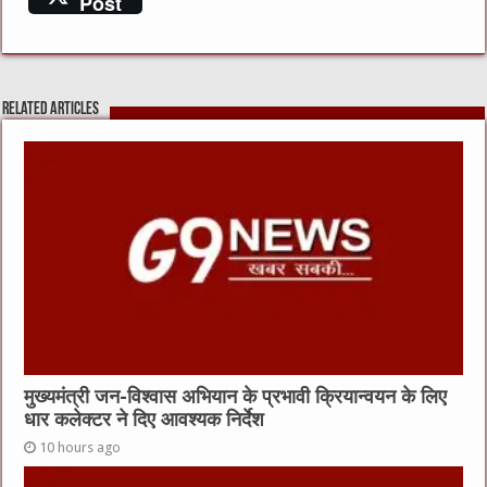
Post
c
it
C
ai
at
e
te
h
l
s
b
r
at
A
Related Articles
o
p
o
p
k
मुख्यमंत्री जन-विश्वास अभियान के प्रभावी क्रियान्वयन के लिए
धार कलेक्टर ने दिए आवश्यक निर्देश
10 hours ago