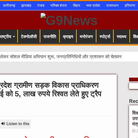
छत्तीसगढ़
झारखंड
पंजाब
पश्चिम बंगाल
बिहार
मध्य प्रदेश
राजस्थान
हरियाणा
ाष्ट्रीय
टेक्नोलॉजी
राजनीति
क्राइम
मनोरंजन
स्पोर्ट्स
स्वाथ्य
शिक्
 प्रदेश ग्रामीण सड़क विकास प्राधिकरण
ोई को 5, लाख रुपये रिश्वत लेते हुए ट्रैप
Rec
शिक
उपभ
🔊 Listen to this
मंत