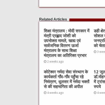
a
w
e
m
h
c
it
C
ai
at
e
te
h
l
s
Related Articles
b
r
at
A
o
p
शिक्षा मंत्रालय : मोदी सरकार में
डही क्ष
मंत्री प्रह्लाद जोशी को
सोशल म
o
p
उपभोक्ता मामले, खाद्य एवं
जनप्रत
k
सार्वजनिक वितरण ऊर्जा
को चेत
मंत्रालय के साथ शिक्षा
3 wee
मंत्रालय का अतिरिक्त प्रभार
2 weeks ago
कोटेश्वर नर्मदा सेवा संस्थान के
12 जुला
कार्यकर्ता गाँव-गाँव पहुँचा रहे
डॉ.मोहन
निमंत्रण, धुलसर में नर्मदा भक्तों
में ट्र
से की सहभागिता की अपील
रुपये
4 weeks ago
4 wee