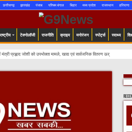
छत्तीसगढ़
झारखंड
पंजाब
पश्चिम बंगाल
बिहार
मध्य प्रदेश
राजस्थान
हरियाणा
ाष्ट्रीय
टेक्नोलॉजी
राजनीति
क्राइम
मनोरंजन
स्पोर्ट्स
स्वाथ्य
शिक्
ें मंत्री प्रह्लाद जोशी को उपभोक्ता मामले, खाद्य एवं सार्वजनिक वितरण ऊर्जा मंत्रालय के
Rece