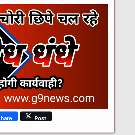
hare
Post