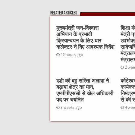
e
te
h
l
s
Related Articles
b
r
at
A
o
p
मुख्यमंत्री जन-विश्वास
शिक्षा 
अभियान के प्रभावी
मंत्री प
o
p
क्रियान्वयन के लिए धार
उपभोक्त
k
कलेक्टर ने दिए आवश्यक निर्देश
सार्वज
मंत्राल
12 hours ago
मंत्राल
2 wee
डही की बहु सरिता अलावा ने
कोटेश्व
बढ़ाया क्षेत्र का मान,
कार्यकर्
एमपीपीएससी से खेल अधिकारी
निमंत्रण
पद पर चयनित
से की 
3 weeks ago
4 wee