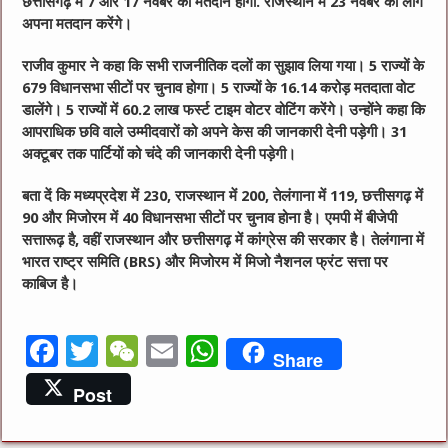
छत्तीसगढ़ में 7 और 17 नवंबर को मतदान होगी. राजस्थान में 23 नवंबर को लोग
अपना मतदान करेंगे।
राजीव कुमार ने कहा कि सभी राजनीतिक दलों का सुझाव लिया गया। 5 राज्यों के
679 विधानसभा सीटों पर चुनाव होगा। 5 राज्यों के 16.14 करोड़ मतदाता वोट
डालेंगे। 5 राज्यों में 60.2 लाख फर्स्ट टाइम वोटर वोटिंग करेंगे। उन्होंने कहा कि
आपराधिक छवि वाले उम्मीदवारों को अपने केस की जानकारी देनी पड़ेगी। 31
अक्टूबर तक पार्टियों को चंदे की जानकारी देनी पड़ेगी।
बता दें कि मध्यप्रदेश में 230, राजस्थान में 200, तेलंगाना में 119, छत्तीसगढ़ में
90 और मिजोरम में 40 विधानसभा सीटों पर चुनाव होना है। एमपी में बीजेपी
सत्तारूढ़ है, वहीं राजस्थान और छत्तीसगढ़ में कांग्रेस की सरकार है। तेलंगाना में
भारत राष्ट्र समिति (BRS) और मिजोरम में मिजो नैशनल फ्रंट सत्ता पर
काबिज है।
F
T
W
E
W
Share
a
w
e
m
h
Post
c
it
C
ai
at
e
te
h
l
s