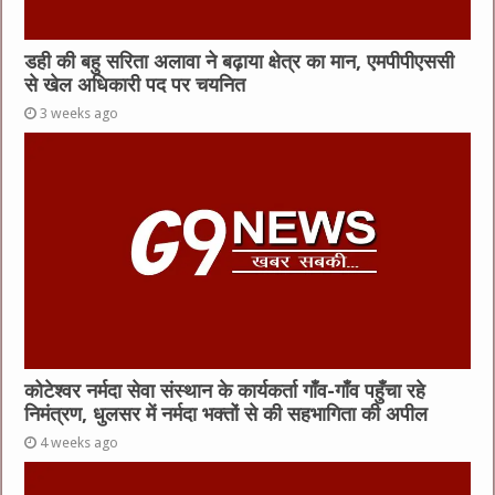
डही की बहु सरिता अलावा ने बढ़ाया क्षेत्र का मान, एमपीपीएससी
से खेल अधिकारी पद पर चयनित
3 weeks ago
कोटेश्वर नर्मदा सेवा संस्थान के कार्यकर्ता गाँव-गाँव पहुँचा रहे
निमंत्रण, धुलसर में नर्मदा भक्तों से की सहभागिता की अपील
4 weeks ago