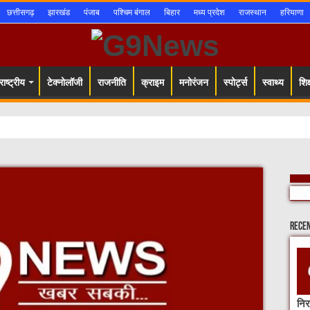
छत्तीसगढ़
झारखंड
पंजाब
पश्चिम बंगाल
बिहार
मध्य प्रदेश
राजस्थान
हरियाणा
ाष्ट्रीय
टेक्नोलॉजी
राजनीति
क्राइम
मनोरंजन
स्पोर्ट्स
स्वाथ्य
शिक्
Rece
नि