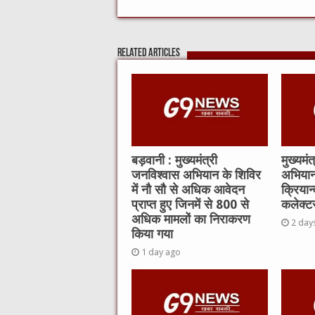
c
it
C
ai
at
e
te
h
l
s
Related Articles
b
r
at
A
o
p
o
p
k
बड़वानी : मुख्यमंत्री
मुख्यमं
जनविश्वास अभियान के शिविर
अभियान
में नौ सौ से अधिक आवेदन
क्रियान
प्राप्त हुए जिनमें से 800 से
कलेक्टर
अधिक मामलों का निराकरण
2 day
किया गया
1 day ago