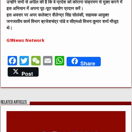
उन्होंने सभी से अपील की है कि वे प्रदेश को कोराना संक्रमण से मुक्त करने में
इस अभियान में अपना पूर-पूरा सहयोग प्रदान करें।
इस अवसर पर अपर कलेक्टर शैलेन्द्र सिंह सोलंकी, सहायक आयुक्त
जनजातीय कार्य विभाग ब्रजेशचंद्र पांडे व सीएमओ विजय कुमार शर्मा मौजूद
थे।
G9News Network
F
T
W
E
W
Share
a
w
e
m
h
Post
c
it
C
ai
at
e
te
h
l
s
b
r
at
A
Related Articles
o
p
o
p
k