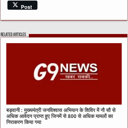
a
w
e
m
h
Post
c
it
C
ai
at
e
te
h
l
s
b
r
at
A
Related Articles
o
p
o
p
k
बड़वानी : मुख्यमंत्री जनविश्वास अभियान के शिविर में नौ सौ से
अधिक आवेदन प्राप्त हुए जिनमें से 800 से अधिक मामलों का
निराकरण किया गया