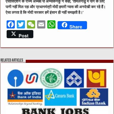
एसोसिएशन के राज्य अध्यक्ष पी अय्याकनकु ने कहा, ‘तमिलनाडु में पीने के लिए
पानी नहीं मिल रहा और प्रधानमंत्री मोदी हमारी प्यास की अनदेखी कर रहे हैं।
ऐसा लगता है कि मोदी सरकार हमें इंसान ही नहीं समझती है।’
F
T
W
E
W
Share
a
w
e
m
h
Post
c
it
C
ai
at
e
te
h
l
s
b
r
at
A
Related Articles
o
p
o
p
k