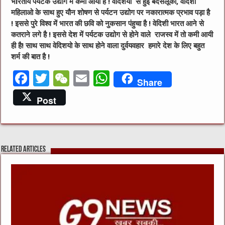
भiरतीय पर्यटक उद्योग में कमी आयी है ! वेदिशयो से हुई बदसलूकी, वेदिशी
महिलाओ के साथ हुए यौन शोषण से पर्यटन उद्योग पर नकारात्मक प्रभाव पड़ा है
! इससे पुरे विश्व में भारत की छवि को नुकसान पंहुचा है ! वेदिशी भारत आने से
कतराने लगे है ! इससे देश में पर्यटक उद्योग से होने वाले राजस्व में तो कमी आयी
ही है! साथ साथ वेदिशयो के साथ होने वाला दुर्वयवहार हमारे देश के लिए बहुत
शर्म की बात है !
F
T
W
E
W
Share
a
w
e
m
h
Post
c
it
C
ai
at
e
te
h
l
s
b
r
at
A
Related Articles
o
p
o
p
k