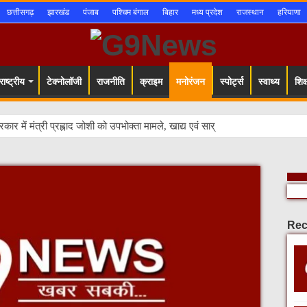
छत्तीसगढ़
झारखंड
पंजाब
पश्चिम बंगाल
बिहार
मध्य प्रदेश
राजस्थान
हरियाणा
ाष्ट्रीय
टेक्नोलॉजी
राजनीति
क्राइम
मनोरंजन
स्पोर्ट्स
स्वाथ्य
शिक्
सरकार में मंत्री प्रह्लाद जोशी को उपभोक्ता मामले, खाद्य एवं सार्वजनिक वितरण ऊर्जा मंत
Rec