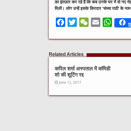
का इंतज़ार कर रहे हैं कि कब उनके घर में वो नए मे
मिली। लोग उन्हें इसके किरदार ‘संध्या राठी’ के नाम
F
T
W
E
W
S
a
w
e
m
h
c
it
C
ai
at
e
te
h
l
s
Related Articles
b
r
at
A
o
p
कपिल शर्मा अस्पताल में काॅमेडी
शो की शूटिंग रद्द
o
p
June 12, 2017
k