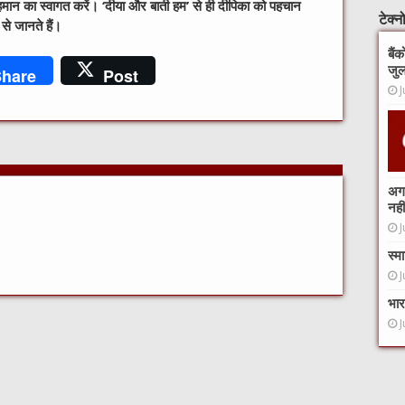
हमान का स्वागत करें। ‘दीया और बाती हम’ से ही दीपिका को पहचान
टेक्
 से जानते हैं।
बैं
जुल
hare
Post
J
अगर
नहीं
J
स्म
J
भार
J